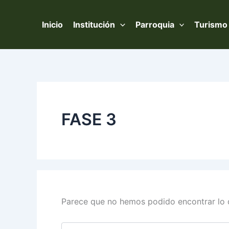
Buscar
Ir
por:
al
Inicio
Institución
Parroquia
Turismo
contenido
FASE 3
Parece que no hemos podido encontrar lo 