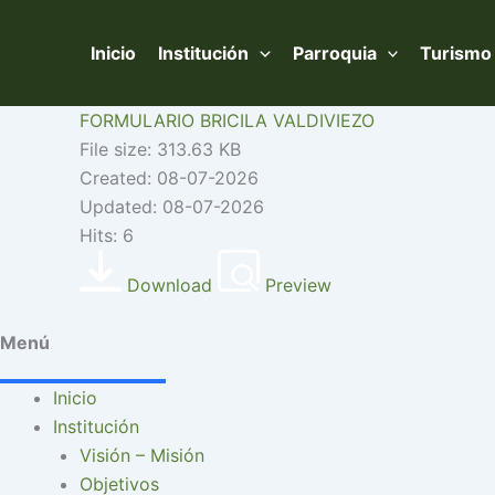
Ir
al
Inicio
Institución
Parroquia
Turismo
contenido
FORMULARIO BRICILA VALDIVIEZO
File size: 313.63 KB
Created: 08-07-2026
Updated: 08-07-2026
Hits: 6
Download
Preview
Menú
Inicio
Institución
Visión – Misión
Objetivos