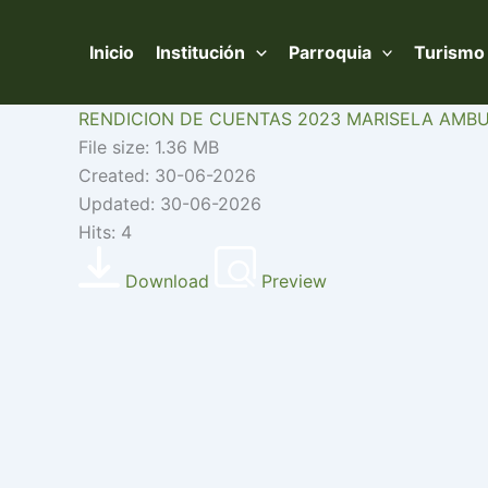
Ir
al
Inicio
Institución
Parroquia
Turismo
contenido
RENDICION DE CUENTAS 2023 MARISELA AMB
File size: 1.36 MB
Created: 30-06-2026
Updated: 30-06-2026
Hits: 4
Download
Preview